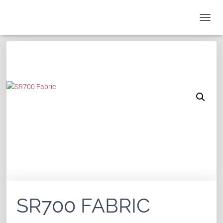
T
O
G
G
L
E
N
A
V
I
G
A
T
I
O
N
SR700 FABRIC